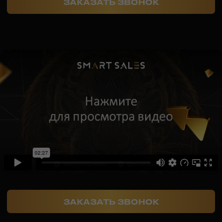
учёбы
70
98,5
70+ речевых приёмов
98,5% участников
и техник воздействия
начинают увеличивать
на клиента
показатели продаж уже
в процессе обучения
60
В 60%
случаев происходит
по-настоящему мощный
рост продаж и завершения
сделок
О SMART SALES ПОДРОБНЕЕ