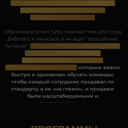
предсказуемыми.
ПРОГРАММЫ
«ВЫБОР КЛИЕНТОВ»:
«РОСТ ПРОДАЖ»
«НАВЫКИ
(ПСИХОЛОГИЯ В
ЭФФЕКТИВНЫХ
ПРОДАЖАХ И
ПРОДАЖ»
ПЕРЕГОВОРАХ)
Подробнее
Подробнее
«ЭФФЕКТИВНАЯ
КОММУНИКАЦИЯ И
ЗАКАЗАТЬ ЗВОНОК
УПРАВЛЕНИЕ КОНФЛИКТАМИ»
Подробнее
Мы не «очередные тренеры», мы ваши
партнеры:
100% положительная обратная
связь,
25–30% среднее увеличение прибыли
клиентов
после обучения - лучшее
подтверждение словам. С
2015
г. в портфолио
корпоративных клиентов Smart Sales стало