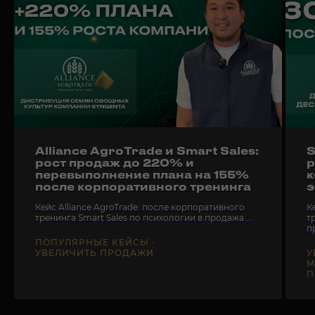
СТАТЬИ, ПОДКАСТ, КНИГИ
Alliance AgroTrade и Smart Sales:
S
рост продаж до 220% и
р
перевыполнение плана на 155%
к
после корпоративного тренинга
э
Кейс Alliance AgroTrade: после корпоративного
К
тренинга Smart Sales по психологии в продажа ...
т
пр
ПОПУЛЯРНЫЕ КЕЙСЫ
УВЕЛИЧИТЬ ПРОДАЖИ
У
М
П