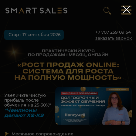
П
Обучение продажам в Казахста
+7 707 259 09 54
Старт 17 сентября 2026
заказать звонок
ПРАКТИЧЕСКИЙ КУРС
ПО ПРОДАЖАМ 1 МЕСЯЦ, ОНЛАЙН
«РОСТ ПРОДАЖ ONLINE:
СИСТЕМА ДЛЯ РОСТА
НА ПОЛНУЮ МОЩНОСТЬ»
Увеличьте чистую
прибыль после
обучения на 25-30%*
*Чемпионы
делают Х2-Х3
Месячное сопровождение
Встраивание навыков с гарантией результата
ЗАБРОНИРОВАТЬ МЕСТО