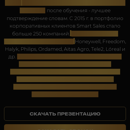
ЗАКАЗАТЬ ЗВОНОК
КТО МЫ В ЦИФРАХ
€
13 000
Сильные
тренеры
Более
13.000 участников
,
с личным опытом продаж
чьи продажи многократно
на миллионы евро
увеличились
по результатам тренинга
50
11
Более 50
практических
Больше 11 заданий
упражнений в тройках
на обеспечение роста
и чётверках
продаж уже во время