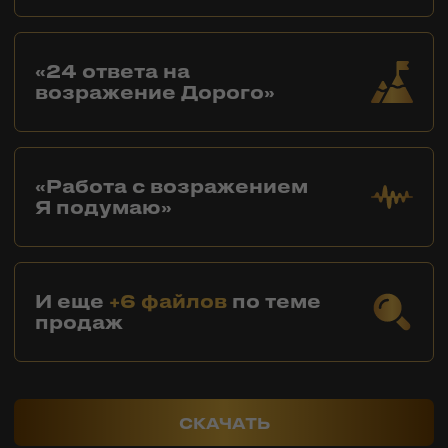
СКАЧАТЬ ПРЕЗЕНТАЦИЮ
Контакты
SmArt.Point
г. Алматы, ул. Байзакова 280
smart-sales.kz@mail.ru
+7 707 259 09 54
+7 708 048 09 54
smartsaleskz
Онлайн курсы по продажам
Программы обучения
Тренинги
Корпоративное обучение
Тренеры
Кейсы клиентов
Услуги