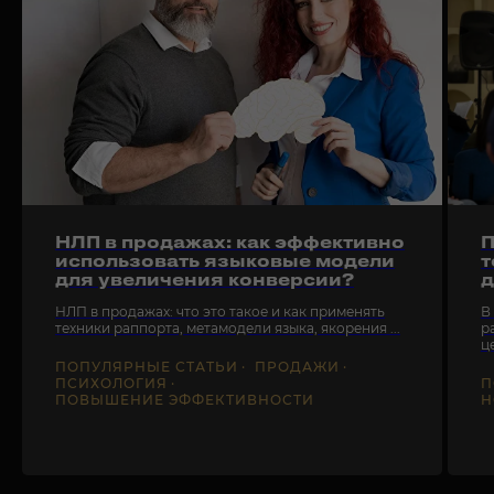
НЛП в продажах: как эффективно
П
использовать языковые модели
т
для увеличения конверсии?
д
НЛП в продажах: что это такое и как применять
В
техники раппорта, метамодели языка, якорения ...
р
це
ПОПУЛЯРНЫЕ СТАТЬИ
ПРОДАЖИ
ПСИХОЛОГИЯ
П
ПОВЫШЕНИЕ ЭФФЕКТИВНОСТИ
Н