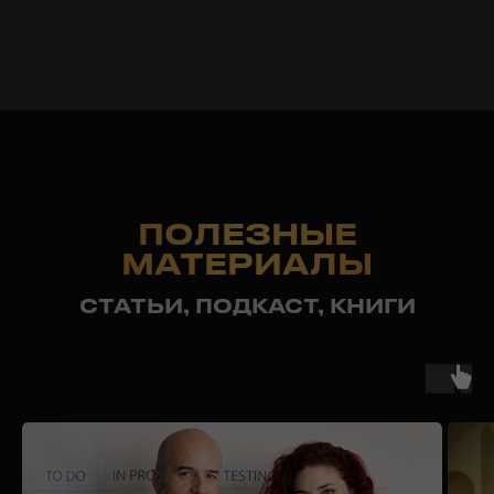
Часто задаваемые вопросы
Блог
Отзывы
О компании
Контакты
Публичная оферта
Юр. адрес: 050026, г. Алматы,
ул. Карасай батыра 156, оф. 213
Фактический адрес: 050026, г. Алматы,
ул. Байзакова 280, 2 этаж, офис Smart Point
Политика конфиденциальности
ⓒ все права защищены
БИН: 190840003713
ТОО "RM SALES"