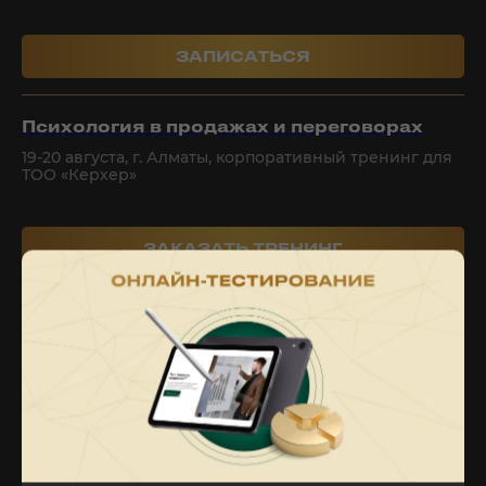
ㅤㅤㅤㅤㅤЗАПИСАТЬСЯㅤㅤㅤㅤㅤ
Психология в продажах и переговорах
19-20 августа, г. Алматы, корпоративный тренинг для
ТОО «Керхер»
ㅤㅤ ЗАКАЗАТЬ ТРЕНИНГ ㅤㅤ
Психология в продажах и переговорах
27-28 августа, г. Актау, корпоративный тренинг для СК
СФЕРЫ БИЗНЕСОВ
«Евразия»
КЛИЕНТОВ В ПОРТФОЛИО
SMART SALES
ㅤㅤ ЗАКАЗАТЬ ТРЕНИНГ ㅤㅤ
Дистрибуция,
Техника, произв-во,
16%
13%
ритейл, МЛМ
техсложный продукт