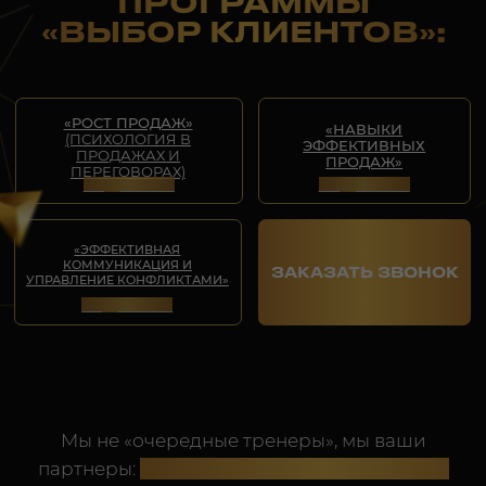
больше 250 компаний.
Среди них МСБ и
такие лидеры рынка, как:
Honeywell, Freedom,
Halyk, Philips, Ordamed, Aitas Agro, Tele2, Lóreal и
др.
География проведения живых офлайн
обучающих мероприятий (курсов,
вебинаров, консультаций и тренингов) –
крупные города Казахстана, страны
Центральной Азии и СНГ, Европа и др.
Онлайн – по всему миру.
СКАЧАТЬ ПРЕЗЕНТАЦИЮ
ЗАКАЗАТЬ ЗВОНОК