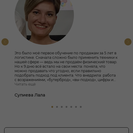
Это было моё первое обучение по продажам за 5 лет в
логистике. Сначала сложно было применить техники к
нашей сфере — ведь мы не продаём физический товар.
Но к 9 дню всё встало на свои места: поняла, что
можно продавать что угодно, если правильно
подобрать подход под клиента. Что внедрила: работа
с возражениями, «бутерброд», «вы-подход», цифры и
факты. Рефлексия стала открытием — начала
Читать ещё
осознанно оценивать свои действия и улучшать их.
Конверсия выросла на ~20%. Подтверждённых заявок
Супиева Лала
стало в 2 раза больше.
Спасибо Михаилу за ваше
время и знания которые вы даёте. Всем удачных
продаж и больше закрытых сделок
ОБРАТНЫЙ ЗВОНОК