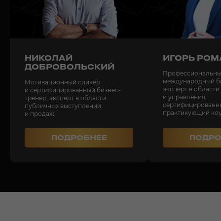
НИКОЛАЙ
ИГОРЬ РО
СМОТРЕТЬ ВСЕ ОТЗЫВЫ
ДОБРОВОЛЬСКИЙ
Профессиональн
международный би
Мотивационный спикер
эксперт в области
и сертифицированный бизнес-
и управления,
тренер, эксперт в области
сертифицированн
публичных выступлений
практикующий коу
и продаж.
ПОДРОБНЕЕ
ПОДРО
АФИША