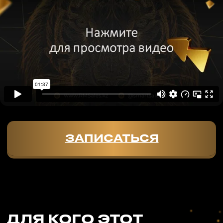
ВЫ ПРОДАЁТЕ – НО ВАШ
ДОХОД СТОИТ НА МЕСТЕ?
Уже продаёте, но клиенты уходят?
Закрываете только
1 из 10 сделок?
Мы разберёмся,
где вы теряете деньги
,
и исправим это.
ВЫ СОБСТВЕННИК БИЗНЕСА
– НО ОТДЕЛ ПРОДАЖ НЕ
ПРИНОСИТ ПРИБЫЛИ?
Ваши менеджеры просто отвечают
на звонки и консультируют.