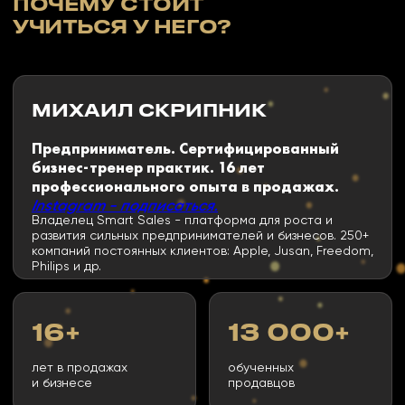
БАЗОВЫЙ
10 000₸
Регулярные старты потоков
Старт - 7 сентября 2026 г.
19 уроков в записи
5 тестов с автоматической проверкой
7 дней - срок доступа
Уроки открываются по расписанию
Стоп-уроки с тестированиями для
самостоятельного выполнения
Без куратора
Групповой чат + чат-
бот для напоминаний
Групповой созвон с Михаилом
Скрипником в ZOOM
Презентационный материал