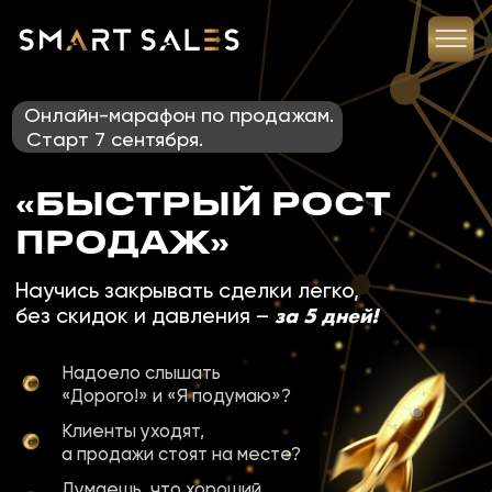
Онлайн-марафон по продажам.
Старт 7 сентября.
«БЫСТРЫЙ РОСТ
ПРОДАЖ»
Научись закрывать сделки легко,
за 5 дней!
без скидок и давления –
Надоело слышать
«Дорого!» и «Я подумаю»?
Клиенты уходят,
а продажи стоят на месте?
Думаешь, что хороший
продукт продаёт себя сам?
90%
продавцов теряют сделки
ФАКТ:
не из-за цены, а из-за
ошибок
в переговорах
Этот марафон – твой шанс вырваться
в
ТОП 10% лучших продавцов!