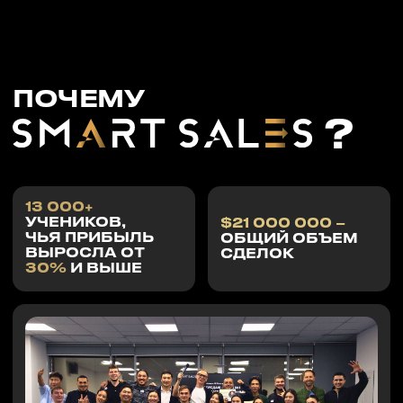
ОСТАВИТЬ ЗАЯВКУ
*Стоимость указана на
1 участника.
**Подарок для каждого, кто
получил сертификат и заполнил
анкету обратной связи.
ВЫ СОБСТВЕННИК ИЛИ
ТОП-МЕНЕДЖЕР?
Специальное предложение для команд от 10
человек и выше. Открываем вам доступ к
марафону в подарок.
Условия и подробности уточняйте у вашего
менеджера по телефону.
Оставить заявку на обратный звонок