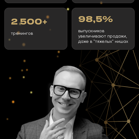
"Чем отличается лучший
продавец от обычного"
Сертификат
Подарок**
ОСТАВИТЬ ЗАЯВКУ
КОМАНДА
10 000₸
Групповой формат
для корпоративных клиентов
Старт - подбирается
индивидуально для команд