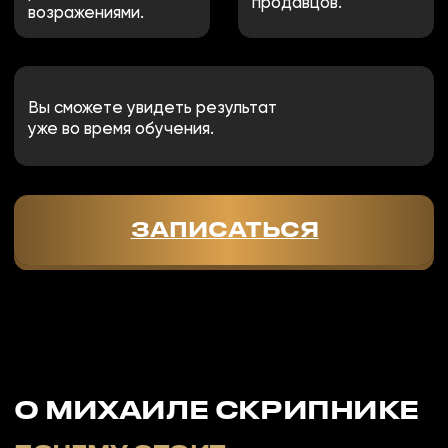
19 уроков в записи
5 тестов с автоматической
проверкой
30 дней - срок доступа
Уроки открываются
по порядку без расписания
Стоп-уроки с тестированиями для
самостоятельного выполнения
Без куратора
Презентационный материал
"Чем отличается лучший
продавец от обычного"
Сертификат
Подарок**
ОСТАВИТЬ ЗАЯВКУ