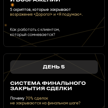
Вы научитесь
Вы начнёте
вести переговоры
уверенно
на уровне топ-
работать с
продавцов.
возражениями.
Вы сможете увидеть результат
уже во время обучения.
ЗАПИСАТЬСЯ
О МИХАИЛЕ СКРИПНИКЕ
ПОЧЕМУ СТОИТ
УЧИТЬСЯ У НЕГО?