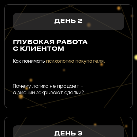
ДОПОЛНИТЕЛЬНО
О МАРАФОНЕ:
19 ВИДЕОУРОКОВ
ГРУППОВОЙ СОЗВОН
С МИХАИЛОМ СКРИПНИКОМ
В КОНЦЕ ОБУЧЕНИЯ*
5 ТЕСТОВ ДЛЯ ЗАКРЕПЛЕНИЯ
ПОЛУЧЕННЫХ ЗНАНИЙ
И ТЕХНИК
СЕРТИФИКАТ
О ПРОХОЖДЕНИИ
*В зависимости от тарифа:
выбрать тариф
ЗАПИСАТЬСЯ