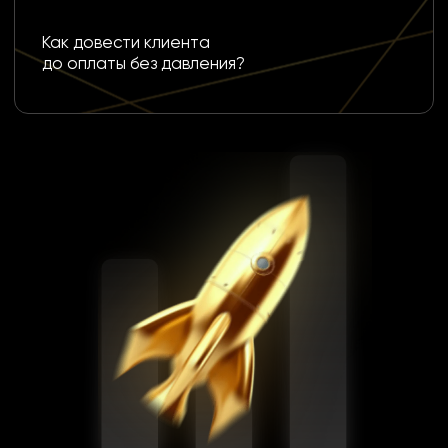
МИХАИЛ СКРИПНИК
Предприниматель. Сертифицированный
бизнес-тренер практик. 16 лет
профессионального опыта в продажах.
Instagram - подписаться.
Владелец Smart Sales - платформа для роста и
развития сильных предпринимателей и бизнесов. 250+
компаний постоянных клиентов: Apple, Jusan, Freedom,
Philips и др.
16+
13 000+
лет в продажах
обученных
и бизнесе
продавцов
98,5%
2 500+
выпускников
тренингов
увеличивают продажи,
даже в "тяжелых" нишах