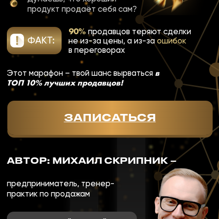
ЗАПИСАТЬСЯ
АВТОР: МИХАИЛ
СКРИПНИК –
предприниматель, тренер-
практик по продажам
ЗАПИСЫВАЙСЯ СЕЙЧАС
ДО СТАРТА:
31 : 09 : 19 : 06
дней
часов
минут
секунд
стоимость:
10 000 ₸