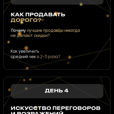
ОСОБЕННО ВАЖНО
ЧТО ВЫ ПОЛУЧИТЕ?
Забудете про
Получите
страхи, сомнения
реальные навыки,
и бессмысленные
которые
скидки.
принесут деньги!
Вы перестанете
Вы будете продавать
терять клиентов.
ДОРОЖЕ и БОЛЬШЕ.