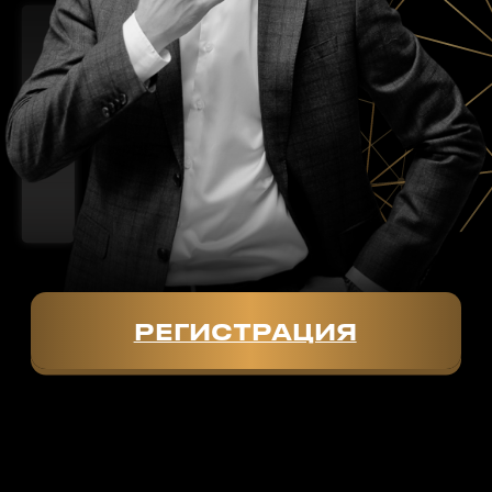
19 уроков в записи
5 тестов с автоматической проверкой
10
/
14 дней - срок
доступа***
Уроки открываются по расписанию
Стоп-уроки с тестированиями для
самостоятельного выполнения
Куратор
Групповой чат
Групповой созвон с Михаилом
Скрипником в ZOOM***
Презентационный материал
"Чем отличается лучший
продавец от обычного"
Сертификат
Подарок**
***Срок доступа и проведение созвона
зависит от размера вашей команды.
Оставляйте заявку - менеджер даст вам
полную консультацию.