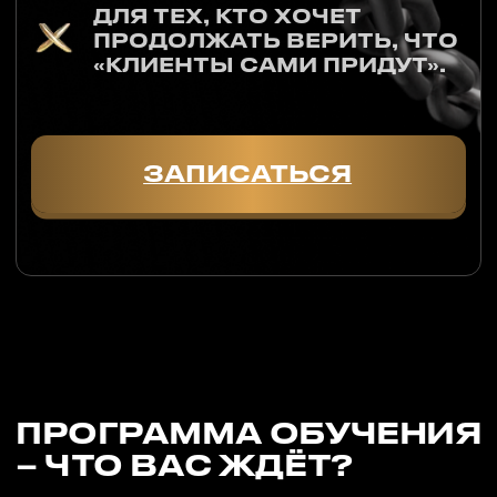
Почему
лучшие продавцы никогда
не делают скидки?
Как увеличить
средний чек
в 2-3 раза?
ДЕНЬ 4
ИСКУССТВО ПЕРЕГОВОРОВ
И ВОЗРАЖЕНИЙ
5 скриптов, которые закрывают
возражения «Дорого!» и «Я подумаю».
Как работать с клиентом,
который сомневается?