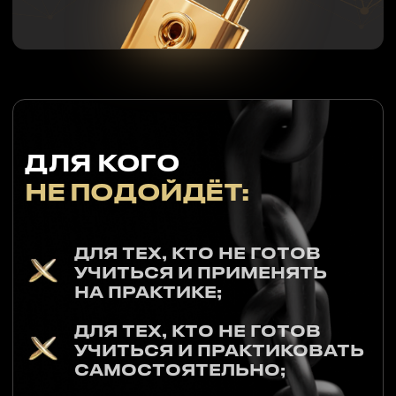
Как перепрошить свою голову
на деньги и масштаб?
ДЕНЬ 2
ГЛУБОКАЯ РАБОТА
С КЛИЕНТОМ
Как понимать
психологию покупателя.
Почему логика не продаёт –
а эмоции закрывают сделки?
ДЕНЬ 3
КАК ПРОДАВАТЬ
ДОРОГО?