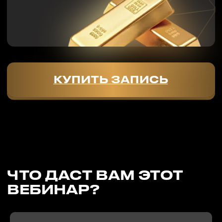
О МИХАИЛЕ СКРИПНИКЕ
ПОЧЕМУ СТОИТ
УЧИТЬСЯ У НЕГО?
МИХАИЛ СКРИПНИК
Предприниматель. Сертифицированный бизнес-
тренер практик. 16 лет профессионального
опыта в продажах.
Смотреть в Instagram.
Владелец
Smart Sales
- платформа для роста и
развития сильных предпринимателей и бизнесов.
250+
компаний постоянных клиентов
: Apple, Jusan, Freedom,
Philips и др.
16+
13 000+
лет в продажах
обученных
и бизнесе
продавцов