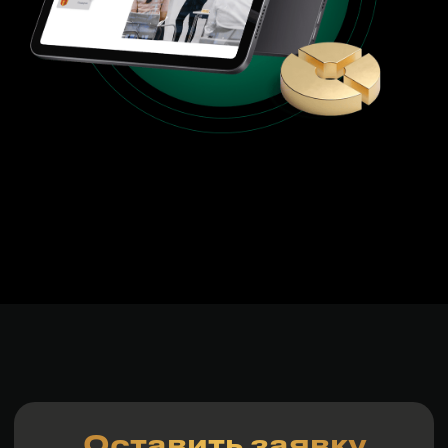
Юр. адрес: 050026, г. Алматы,
ул. Карасай батыра 156, оф. 213
Фактический адрес: 050026, г. Алматы,
ул. Байзакова 280, 2 этаж, офис Smart Point
Политика конфиденциальности
ⓒ все права защищены
БИН: 190840003713
ТОО "RM SALES"
07 : 09 : 36 : 09
РОСТ ПРОДАЖ ONLINE.
ЦЕНА ПРИ РАННЕЙ ЗАПИСИ
75 000
₸
часы
дни
мин
сек
ПОДРОБНЕЕ