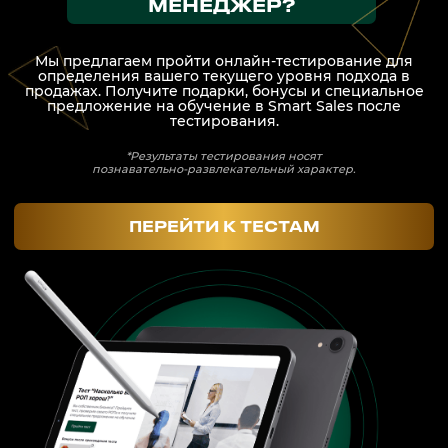
+7 708 048 09 54
smartsaleskz
Онлайн курсы по продажам
Программы обучения
Тренинги
Корпоративное обучение
Тренеры
Кейсы клиентов
Услуги
Часто задаваемые вопросы
Блог
Отзывы
О компании
Контакты
Публичная оферта