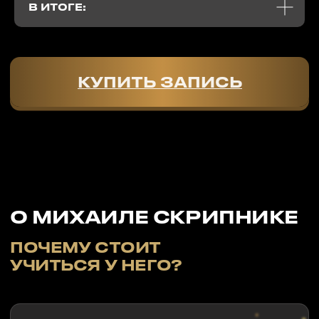
В ИТОГЕ:
КУПИТЬ ЗАПИСЬ
ОНЛАЙН-ТЕСТИРОВАНИЕ
ВЫ СОБСТВЕННИК,
РУКОВОДИТЕЛЬ ИЛИ
МЕНЕДЖЕР?
Мы предлагаем пройти онлайн-тестирование для
определения вашего текущего уровня подхода в
продажах. Получите подарки, бонусы и специальное
предложение на обучение в Smart Sales после
тестирования.
*Результаты тестирования носят
познавательно-развлекательный характер.
ПЕРЕЙТИ К ТЕСТАМ