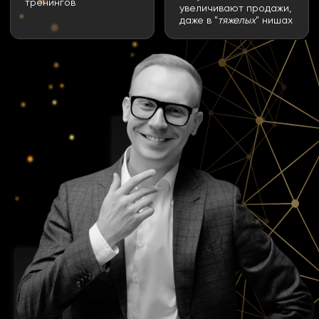
Узнайте условия обучения и получите
подробное коммерческое предложение
-20%OFF ЗА БЫСТРОЕ РЕШЕНИЕ
Тут подарки для вас!
Анастасия Кашкарова,
старший менеджер
по работе с клиентами
+7
Подтверждаю, что ознакомлен со всеми условиями
Договора оферты на оказание услуг
и
политики
конфиденциальности
и принимаю их в отношении себя в
полном объёме