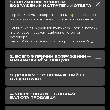
1.
ПОНИМАНИЕ УРОВНЕЙ
ВОЗРАЖЕНИЙ И СТРАТЕГИИ ОТВЕТА
98,5%
2 500+
Первое, что мы разберём — разные
уровни сомнений
выпускников
тренингов
увеличивают продажи,
и возражений,
с которыми сталкиваются клиенты.
даже в "
тяжелых
" нишах
Понимание этих уровней критически важно, потому
что от уровня зависит выбранная стратегия
разговора.
Без этой базы любые «скрипты» работать не будут.
2.
ВСЕГО 9 ПРИЧИН ВОЗРАЖЕНИЙ —
И МЫ РАЗБЕРЁМ КАЖДУЮ
3.
ДОКАЖУ, ЧТО ВОЗРАЖЕНИЙ НЕ
СУЩЕСТВУЮТ
4.
УВЕРЕННОСТЬ — ГЛАВНАЯ
ВАЛЮТА ПРОДАВЦА