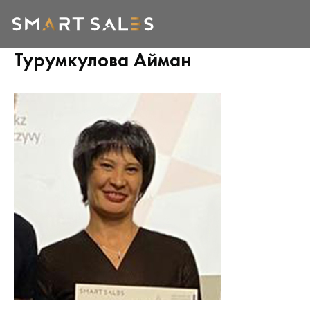
Турумкулова Айман