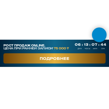
ОНЛАЙН ТЕСТЫ
СКАЧАТЬ ПРЕЗЕНТАЦИЮ
Контакты
SmArt.Point
г. Алматы, ул. Байзакова 280
smart-sales.kz@mail.ru
+7 707 259 09 54
+7 708 048 09 54
smartsaleskz
Онлайн курсы по продажам
Программы обучения
Тренинги