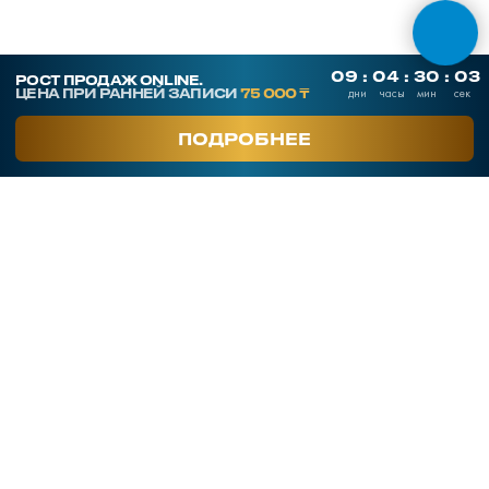
СКАЧАТЬ ПРЕЗЕНТАЦИЮ
Контакты
SmArt.Point
г. Алматы, ул. Байзакова 280
smart-sales.kz@mail.ru
+7 707 259 09 54
+7 708 048 09 54
smartsaleskz
Онлайн курсы по продажам
Программы обучения
Тренинги
Корпоративное обучение
Тренеры
Кейсы клиентов
Услуги