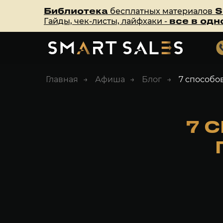
Библиотека
S
бесплатных материалов
все в одн
Гайды, чек-листы, лайфхаки -
Главная
→
Афиша
→
Блог
→
7 способо
7 