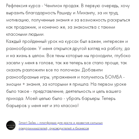
Рефлексия курса - Чемпион продаж. В первую очередь, хочу
выразить благодарность Рашиду и Михаилу, за их труд,
мотивацию, полученные знания и за возможность раскрыться
как продажник, и конечно же, за знакомства с такими
классными людьми.
Каждый пройденный урок на курсах был важен, интересен и
разнообразен. У меня открылся другой взгляд на работу, да
и на жизнь в целом. Все темы которые мы проходили, глубоко
засели у меня в голове, так же теперь все стало проще, так
сказать разложили все по полочкам. Добавили
разнообразные игры, упражнения и получилось БОМБА -
эмоции + знания, за которыми я пришла. На первом уроке
было такое - представление, деятельность и цель вашего
прихода. Моей целью было - убрать барьеры. Теперь
барьеров у меня нет и это классно!
Smart Sales – платформа для роста и развития сильных
предпринимателей, руководителей и бизнесов