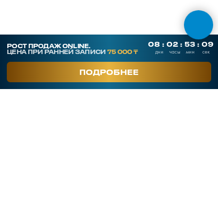
СКАЧАТЬ ПРЕЗЕНТАЦИЮ
Контакты
SmArt.Point
г. Алматы, ул. Байзакова 280
smart-sales.kz@mail.ru
+7 707 259 09 54
+7 708 048 09 54
smartsaleskz
Онлайн курсы по продажам
Программы обучения
Тренинги
Корпоративное обучение
Тренеры
Кейсы клиентов