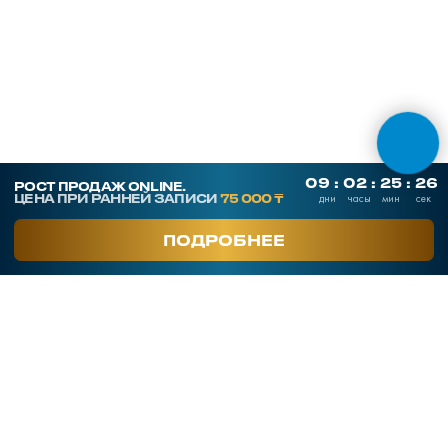
ОНЛАЙН ТЕСТЫ
СКАЧАТЬ ПРЕЗЕНТАЦИЮ
Контакты
SmArt.Point
г. Алматы, ул. Байзакова 280
smart-sales.kz@mail.ru
+7 707 259 09 54
+7 708 048 09 54
smartsaleskz
Онлайн курсы по продажам
Программы обучения
Тренинги