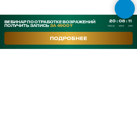
СКАЧАТЬ ПРЕЗЕНТАЦИЮ
Контакты
SmArt.Point
г. Алматы, ул. Байзакова 280
smart-sales.kz@mail.ru
+7 707 259 09 54
+7 708 048 09 54
smartsaleskz
Онлайн курсы по продажам
Программы обучения
Тренинги
Корпоративное обучение
Тренеры
Кейсы клиентов
Услуги