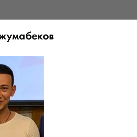
Джумабеков