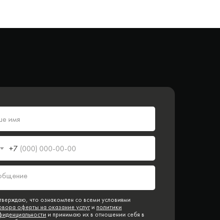
+7
тверждаю, что ознакомлен со всеми условиями
овора оферты на оказание услуг
и
политики
фиденциальности
и принимаю их в отношении себя в