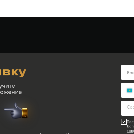
явку
учите
ложение
Под
Дог
кон