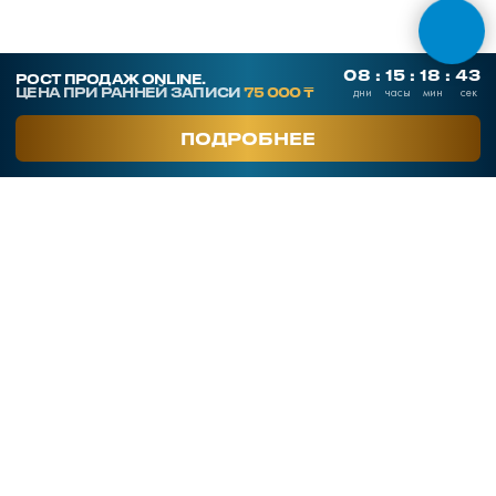
СКАЧАТЬ ПРЕЗЕНТАЦИЮ
Контакты
SmArt.Point
г. Алматы, ул. Байзакова 280
smart-sales.kz@mail.ru
+7 707 259 09 54
+7 708 048 09 54
smartsaleskz
Онлайн курсы по продажам
Программы обучения
Тренинги
Корпоративное обучение
Тренеры
Кейсы клиентов
Услуги