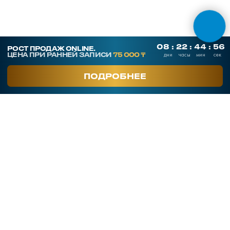
СКАЧАТЬ ПРЕЗЕНТАЦИЮ
Контакты
SmArt.Point
г. Алматы, ул. Байзакова 280
smart-sales.kz@mail.ru
+7 707 259 09 54
+7 708 048 09 54
smartsaleskz
Онлайн курсы по продажам
Программы обучения
Тренинги
Корпоративное обучение
Тренеры
Кейсы клиентов