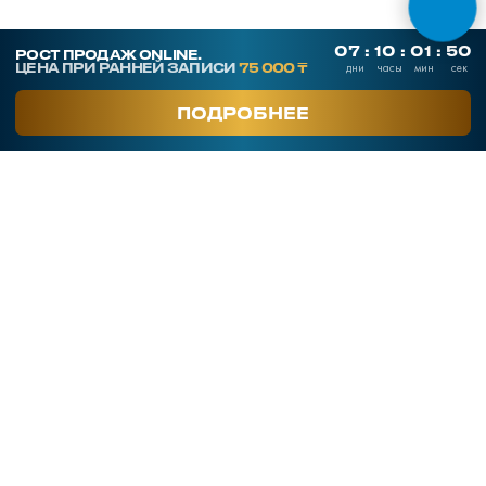
СКАЧАТЬ ПРЕЗЕНТАЦИЮ
Контакты
SmArt.Point
г. Алматы, ул. Байзакова 280
smart-sales.kz@mail.ru
+7 707 259 09 54
+7 708 048 09 54
smartsaleskz
Онлайн курсы по продажам
Программы обучения
Тренинги
Корпоративное обучение
Тренеры
Кейсы клиентов
Услуги
Часто задаваемые вопросы