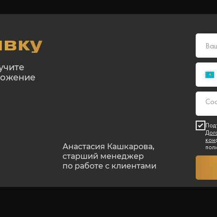
явку
учите
ложение
Под
Дог
кон
Анастасия Кашкарова,
пол
старший менеджер
по работе с клиентами