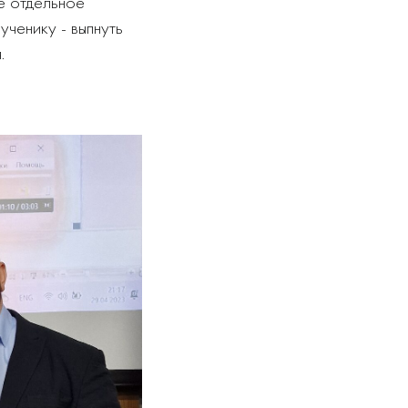
е отдельное
ченику - выпнуть
.