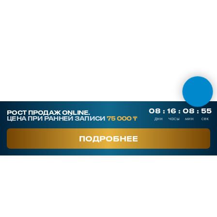
ОНЛАЙН ТЕСТЫ
СКАЧАТЬ ПРЕЗЕНТАЦИЮ
Контакты
SmArt.Point
г. Алматы, ул. Байзакова 280
smart-sales.kz@mail.ru
+7 707 259 09 54
+7 708 048 09 54
smartsaleskz
Онлайн курсы по продажам
Программы обучения