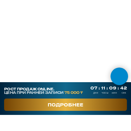
SmArt.Point
г. Алматы, ул. Байзакова 280
smart-sales.kz@mail.ru
+7 707 259 09 54
+7 708 048 09 54
smartsaleskz
Онлайн курсы по продажам
Программы обучения
Тренинги
Корпоративное обучение
Тренеры
Кейсы клиентов
Услуги
Часто задаваемые вопросы
Блог
Отзывы
О компании