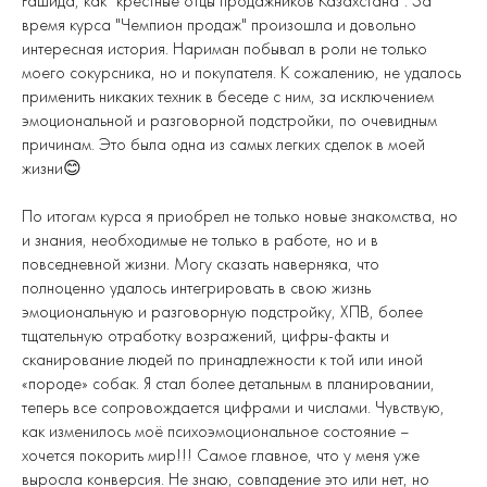
Рашида, как "крестные отцы продажников Казахстана". За
время курса "Чемпион продаж" произошла и довольно
интересная история. Нариман побывал в роли не только
моего сокурсника, но и покупателя. К сожалению, не удалось
применить никаких техник в беседе с ним, за исключением
эмоциональной и разговорной подстройки, по очевидным
причинам. Это была одна из самых легких сделок в моей
жизни😊
По итогам курса я приобрел не только новые знакомства, но
и знания, необходимые не только в работе, но и в
повседневной жизни. Могу сказать наверняка, что
полноценно удалось интегрировать в свою жизнь
эмоциональную и разговорную подстройку, ХПВ, более
тщательную отработку возражений, цифры-факты и
сканирование людей по принадлежности к той или иной
«породе» собак. Я стал более детальным в планировании,
теперь все сопровождается цифрами и числами. Чувствую,
как изменилось моё психоэмоциональное состояние –
хочется покорить мир!!! Самое главное, что у меня уже
выросла конверсия. Не знаю, совпадение это или нет, но