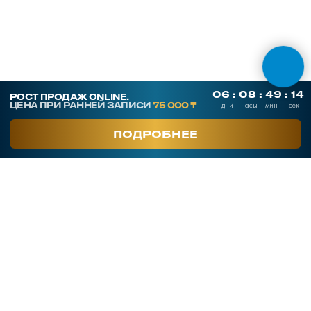
+7 708 048 09 54
smartsaleskz
Онлайн курсы по продажам
Программы обучения
Тренинги
Корпоративное обучение
Тренеры
Кейсы клиентов
Услуги
Часто задаваемые вопросы
Блог
Отзывы
О компании
Контакты
Публичная оферта