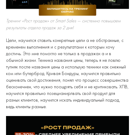
Тренинг «Рост продаж» от Smart Sales — системно повышаем
результаты отдела продаж за 2 дня!
Цели, научился ставить конкретные цели а не обстракные, с
временем выполнения и с результатами к которым хочу
достичь. Это мне помогло не только в продажах а и в
обычной жизни. Техника названия цены, теперь я не ловлю
тупняк после названия цены а использую техники как снежный
ком или бутерброд. Кривая Бондуры, научился правильно
оценивать свой достижения, понял что процесс совершенства
бесконечнен, что нужно поощрять себя и не критиковать. ХПВ,
научился правильно позецианирлвать свой продукт для
разных клиентов, научился искать индивидуальный подход,
ведь клиенты разные.