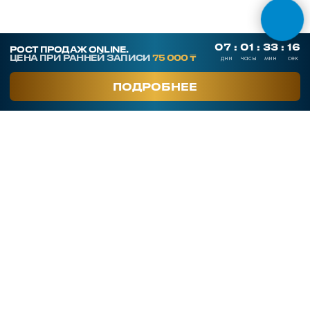
СКАЧАТЬ ПРЕЗЕНТАЦИЮ
Контакты
SmArt.Point
г. Алматы, ул. Байзакова 280
smart-sales.kz@mail.ru
+7 707 259 09 54
+7 708 048 09 54
smartsaleskz
Онлайн курсы по продажам
Программы обучения
Тренинги
Корпоративное обучение
Тренеры
Кейсы клиентов
Услуги