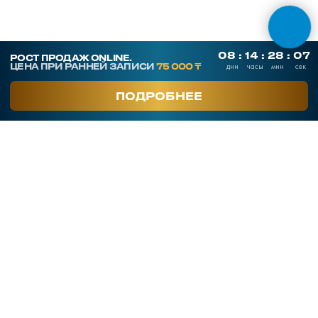
г. Алматы, ул. Байзакова 280
smart-sales.kz@mail.ru
+7 707 259 09 54
+7 708 048 09 54
smartsaleskz
Онлайн курсы по продажам
Программы обучения
Тренинги
Корпоративное обучение
Тренеры
Кейсы клиентов
Услуги
Часто задаваемые вопросы
Блог
Отзывы
О компании
Контакты
Публичная оферта