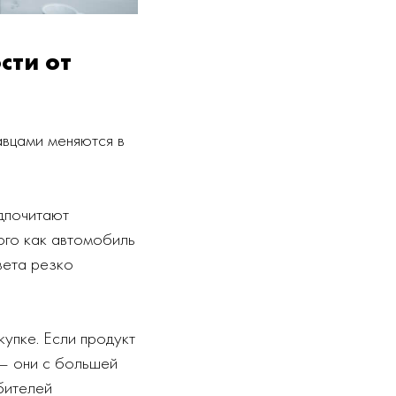
сти от
авцами меняются в
дпочитают
ого как автомобиль
овета резко
упке. Если продукт
 — они с большей
бителей