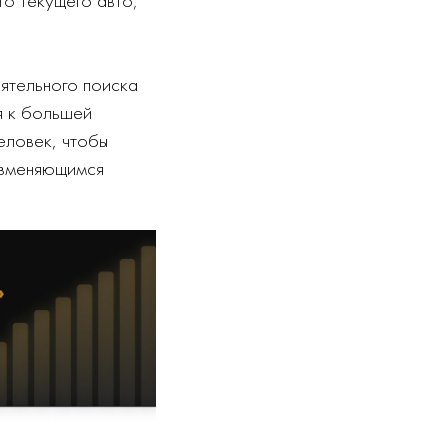
оятельного поиска
я к большей
еловек, чтобы
 изменяющимся