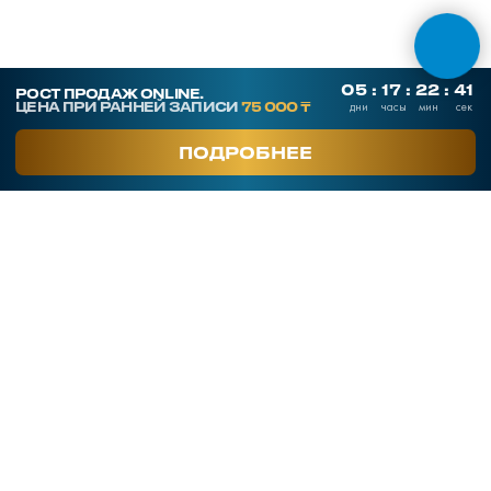
Тренеры
Кейсы клиентов
Услуги
Часто задаваемые вопросы
Блог
Отзывы
О компании
Контакты
Публичная оферта
Юр. адрес: 050026, г. Алматы,
ул. Карасай батыра 156, оф. 213
Фактический адрес: 050026, г. Алматы,
ул. Байзакова 280, 2 этаж, офис Smart Point
Политика конфиденциальности
ⓒ все права защищены
БИН: 190840003713
ТОО "RM SALES"