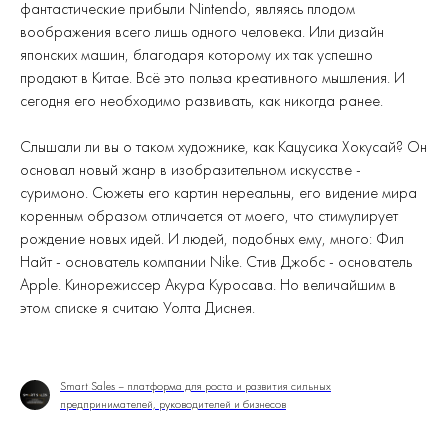
фантастические прибыли Nintendo, являясь плодом
воображения всего лишь одного человека. Или дизайн
японских машин, благодаря которому их так успешно
продают в Китае. Всё это польза креативного мышления. И
сегодня его необходимо развивать, как никогда ранее.
Слышали ли вы о таком художнике, как Кацусика Хокусай? Он
основал новый жанр в изобразительном искусстве -
суримоно. Сюжеты его картин нереальны, его видение мира
коренным образом отличается от моего, что стимулирует
рождение новых идей. И людей, подобных ему, много: Фил
Найт - основатель компании Nike. Стив Джобс - основатель
Apple. Кинорежиссер Акура Куросава. Но величайшим в
этом списке я считаю Уолта Диснея.
Smart Sales – платформа для роста и развития сильных
предпринимателей, руководителей и бизнесов