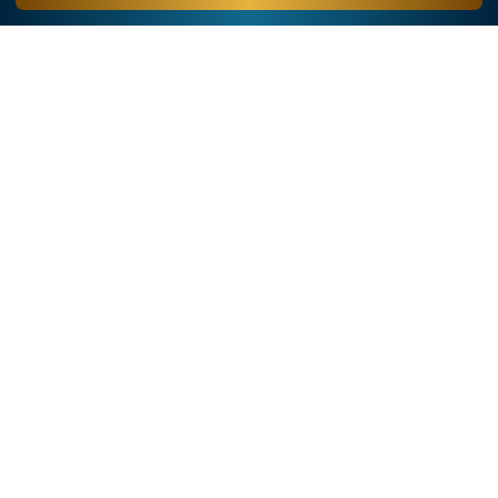
+7 708 048 09 54
smartsaleskz
Онлайн курсы по продажам
Программы обучения
Тренинги
Корпоративное обучение
Тренеры
Кейсы клиентов
Услуги
Часто задаваемые вопросы
Блог
Отзывы
О компании
Контакты
Публичная оферта