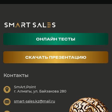
БИН: 190840003713
ТОО "RM SALES"
06 : 17 : 06 : 04
РОСТ ПРОДАЖ ONLINE.
ЦЕНА ПРИ РАННЕЙ ЗАПИСИ
75 000
₸
часы
дни
мин
сек
ПОДРОБНЕЕ