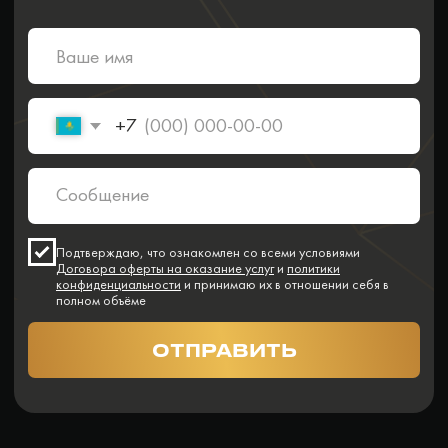
Программы обучения
Тренинги
Корпоративное обучение
Тренеры
Кейсы клиентов
Услуги
Часто задаваемые вопросы
Блог
Отзывы
О компании
Контакты
Публичная оферта
Юр. адрес: 050026, г. Алматы,
ул. Карасай батыра 156, оф. 213
Фактический адрес: 050026, г. Алматы,
ул. Байзакова 280, 2 этаж, офис Smart Point
Политика конфиденциальности
ⓒ все права защищены