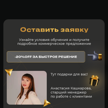
ОНЛАЙН ТЕСТЫ
СКАЧАТЬ ПРЕЗЕНТАЦИЮ
Контакты
SmArt.Point
г. Алматы, ул. Байзакова 280
smart-sales.kz@mail.ru
+7 707 259 09 54
+7 708 048 09 54
smartsaleskz
Онлайн курсы по продажам