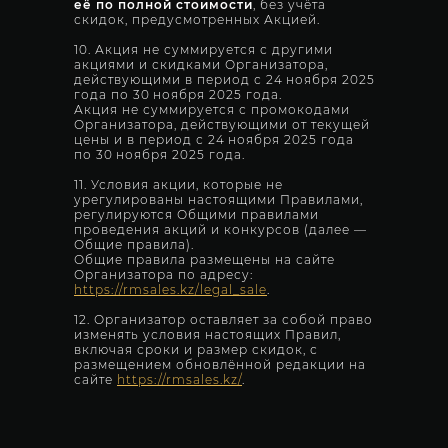
её по полной стоимости
, без учёта
скидок, предусмотренных Акцией.
10. Акция не суммируется с другими
акциями и скидками Организатора,
действующими в период с 24 ноября 2025
года по 30 ноября 2025 года.
Акция не суммируется с промокодами
Организатора, действующими от текущей
цены и в период с 24 ноября 2025 года
по 30 ноября 2025 года.
11. Условия акции, которые не
урегулированы настоящими Правилами,
регулируются Общими правилами
проведения акций и конкурсов (далее —
Общие правила).
Общие правила размещены на сайте
Организатора по адресу:
https://rmsales.kz/legal_sale
.
12. Организатор оставляет за собой право
изменять условия настоящих Правил,
Оставить заявку
включая сроки и размер скидок, с
размещением обновлённой редакции на
Узнайте условия обучения и получите
сайте
https://rmsales.kz/
.
подробное коммерческое предложение
-20%OFF ЗА БЫСТРОЕ РЕШЕНИЕ