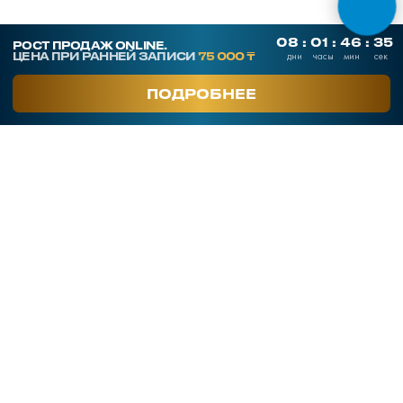
СКАЧАТЬ ПРЕЗЕНТАЦИЮ
Контакты
SmArt.Point
г. Алматы, ул. Байзакова 280
smart-sales.kz@mail.ru
+7 707 259 09 54
+7 708 048 09 54
smartsaleskz
Онлайн курсы по продажам
Программы обучения
Тренинги
Корпоративное обучение
Тренеры
Кейсы клиентов
Услуги
Часто задаваемые вопросы