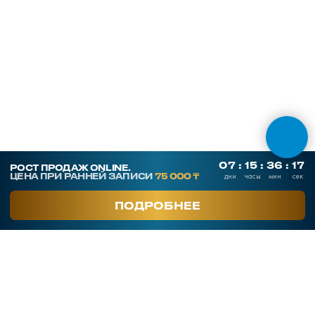
ОНЛАЙН ТЕСТЫ
СКАЧАТЬ ПРЕЗЕНТАЦИЮ
Контакты
SmArt.Point
г. Алматы, ул. Байзакова 280
smart-sales.kz@mail.ru
+7 707 259 09 54
+7 708 048 09 54
smartsaleskz
Онлайн курсы по продажам
Программы обучения