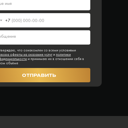
+7
тверждаю, что ознакомлен со всеми условиями
овора оферты на оказание услуг
и
политики
фиденциальности
и принимаю их в отношении себя в
ном объёме
ОТПРАВИТЬ