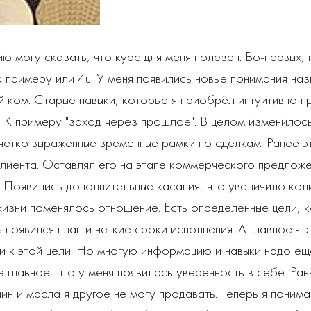
ю могу сказать, что курс для меня полезен. Во-первых,
к примеру или 4u. У меня появились новые понимания наз
й ком. Старые навыки, которые я приобрёл интуитивно 
 К примеру "заход через прошлое". В целом изменилос
четко выраженные временные рамки по сделкам. Ранее э
лиента. Оставлял его на этапе коммерческого предлож
 Появились дополнительные касания, что увеличило кол
 жизни поменялось отношение. Есть определенные цели, 
 появился план и четкие сроки исполнения. А главное - э
и к этой цели. Но многую информацию и навыки надо е
 главное, что у меня появилась уверенность в себе. Ран
ин и масла я другое не могу продавать. Теперь я поним