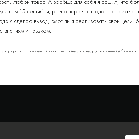
авать любой товар. А вообще для себя я решил, что бо
 я дам 15 сентября, ровно через полгода после заверш
да я сделаю вывод, смог ли я реализовать свои цели, 
е знаниям и навыком.
орма для роста и развития сильных предпринимателей, руководителей и бизнесов