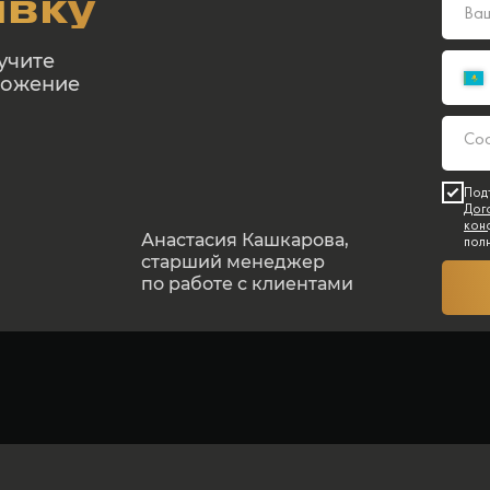
явку
учите
ложение
Под
Дог
кон
Анастасия Кашкарова,
пол
старший менеджер
по работе с клиентами