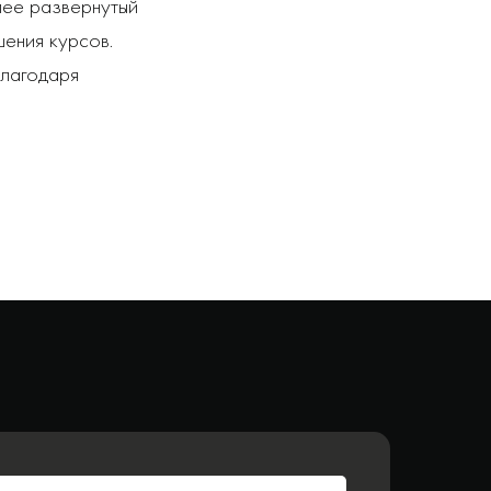
лее развернутый
ения курсов.
благодаря