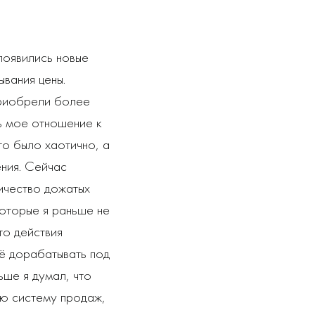
 появились новые
ывания цены.
приобрели более
ь мое отношение к
то было хаотично, а
ения. Сейчас
ичество дожатых
которые я раньше не
то действия
щё дорабатывать под
ьше я думал, что
аю систему продаж,