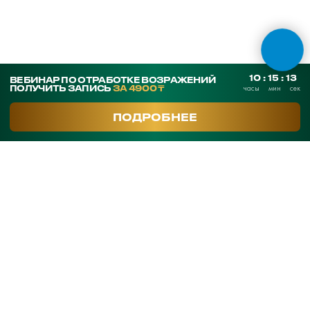
ОНЛАЙН ТЕСТЫ
СКАЧАТЬ ПРЕЗЕНТАЦИЮ
Контакты
SmArt.Point
г. Алматы, ул. Байзакова 280
smart-sales.kz@mail.ru
+7 707 259 09 54
+7 708 048 09 54
smartsaleskz
Онлайн курсы по продажам
Программы обучения
Тренинги
Корпоративное обучение
Тренеры
Кейсы клиентов