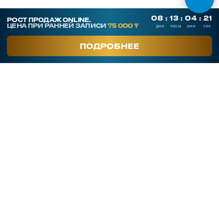
smart-sales.kz@mail.ru
+7 707 259 09 54
+7 708 048 09 54
smartsaleskz
Онлайн курсы по продажам
Программы обучения
Тренинги
Корпоративное обучение
Тренеры
Кейсы клиентов
Услуги
Часто задаваемые вопросы
Блог
Отзывы
О компании
Контакты
Публичная оферта