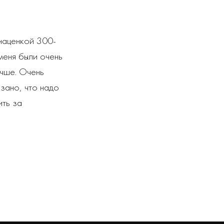
 наценкой 300-
меня были очень
учше. Очень
зано, что надо
ить за