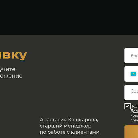
явку
учите
ложение
Под
Дог
кон
Анастасия Кашкарова,
пол
старший менеджер
по работе с клиентами