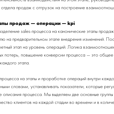
 отдела продаж с отгрузок на построение взаимоотноше
апы продаж — операции — kpi
зделение sales-процесса на канонические этапы прода
елю на предварительном этапе внедрения изменений. По
ретный этап на уровень операций. Логика взаимоотношен
ых потерь, повышение конверсии процесса — это общее
каждого этапа.
процесса на этапы и проработке операций внутри кажд
Иными словами, устанавливать показатели, которые рег
 описания процесса. Мы выделяем две основные группы 
ество клиентов на каждой стадии во времени и в колич