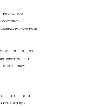
т несколько
о составить
екомендуем начинать
 сквозной процесс
деление на пять
и, реализация
а — активное и
ы клиента при