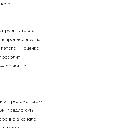
цесс.
тгрузить товар,
 в процесс других
нт этапа — оценка
позволит
 — развитие
ная продажа, cross-
ми, предложить
собенно в канале
ель может