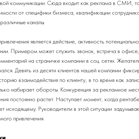
вой коммуникации. Сюда входит как реклама в СМИ, так
имости от специфики бизнеса, квалификации сотрудник
различные каналы.
привлечения является действие, активность потенциально
нии. Примером может служить звонок, встреча в офисе,
омментарий на страничке компании в соц. сетях. Желател
вался. Девять из десяти клиентов нашей компании фикс
историю взаимодействия по клиенту, в то время как запи
ько набирает обороты. Конкуренция за рекламное мест
ия постоянно растет. Наступает момент, когда рентаб
ет исходящему. Руководители в этой ситуации задумыва
вного привлечения.
ки