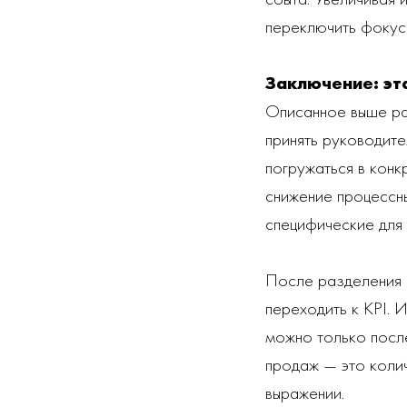
переключить фокус
Заключение: эт
Описанное выше ра
принять руководит
погружаться в конк
снижение процессн
специфические для 
После разделения 
переходить к KPI. 
можно только после
продаж — это колич
выражении.