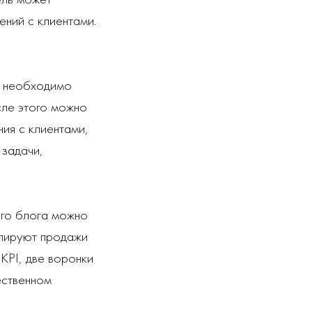
ний с клиентами.
ж необходимо
сле этого можно
ия с клиентами,
 задачи,
ого блога можно
улируют продажи
KPI, две воронки
ественном