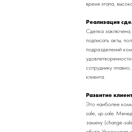
время этапа, высок
Реализация сде
Сделка заключена, 
подписать акты, по
подразделений комп
удовлетворенности
сотруднику плавно,
клиента.
Развитие клиен
Это наиболее комме
sale, up-sale. Мен
замену (change-sal
сбыта. Увеличивая 