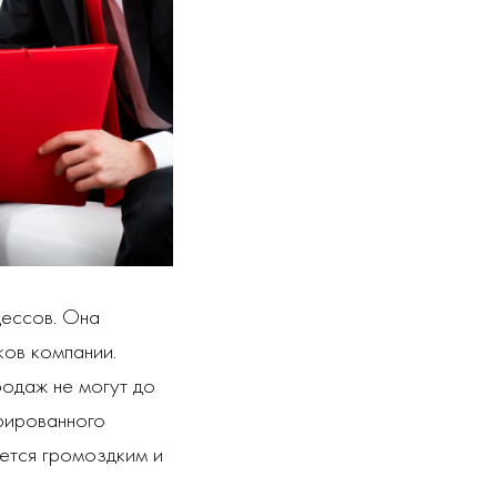
цессов. Она
ков компании.
родаж не могут до
урированного
яется громоздким и