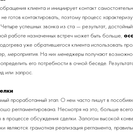
обращения клиента и инициирует контакт самостоятельн
 не готов контактировать, поэтому процесс характериз
 Четыре успешных звонка из ста — результат, достойный
ьной работе назначенных встреч может быть больше,
ос
 подогрева уже обратившегося клиента использовать пр
ер, мероприятия. На них менеджеры получают возможнос
 определить его потребности в очной беседе. Результат
ид или запрос.
елки
амый проработанный этап. О нем часто пишут в пособиях,
рошо регламентирована. Несмотря на это, больше всего
о в процессе обсуждения сделки. Залогом высокой конв
ки являются: грамотная реализация регламента, правиль