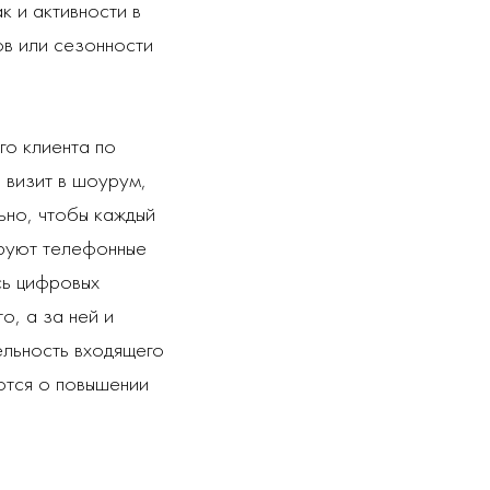
 и активности в
ов или сезонности
го клиента по
 визит в шоурум,
ьно, чтобы каждый
ируют телефонные
сь цифровых
о, а за ней и
ельность входящего
ются о повышении