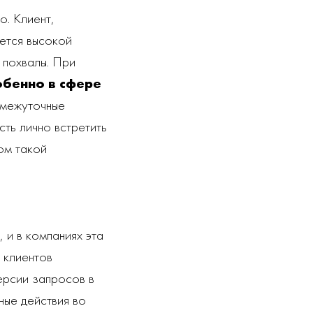
о. Клиент,
уется высокой
 похвалы. При
обенно в сфере
омежуточные
ть лично встретить
ом такой
 и в компаниях эта
 клиентов
ерсии запросов в
ные действия во