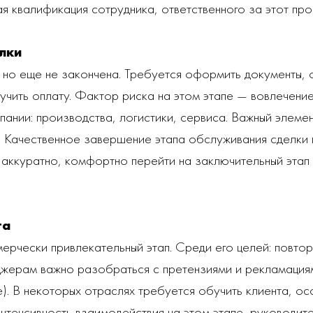
ая квалификация сотрудника, ответственного за этот про
лки
но еще не закончена. Требуется оформить документы, о
лучить оплату. Фактор риска на этом этапе — вовлечение
ании: производства, логистики, сервиса. Важный элеме
. Качественное завершение этапа обслуживания сделки 
 аккуратно, комфортно перейти на заключительный этап
та
рчески привлекательный этап. Среди его целей: повтор
еджерам важно разобраться с претензиями и рекламация
e). В некоторых отраслях требуется обучить клиента, о
интенсивность взаимодействия на этом этапе, руководит