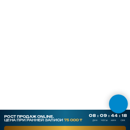
Кейсы клиентов
Услуги
Часто задаваемые вопросы
Блог
Отзывы
О компании
Контакты
Публичная оферта
Юр. адрес: 050026, г. Алматы,
ул. Карасай батыра 156, оф. 213
Фактический адрес: 050026, г. Алматы,
ул. Байзакова 280, 2 этаж, офис Smart Point
Политика конфиденциальности
ⓒ все права защищены
БИН: 190840003713
ТОО "RM SALES"